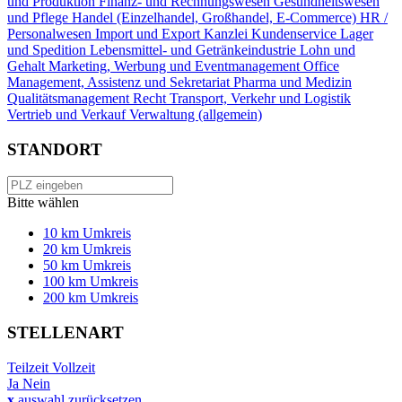
und Produktion
Finanz- und Rechnungswesen
Gesundheitswesen
und Pflege
Handel (Einzelhandel, Großhandel, E-Commerce)
HR /
Personalwesen
Import und Export
Kanzlei
Kundenservice
Lager
und Spedition
Lebensmittel- und Getränkeindustrie
Lohn und
Gehalt
Marketing, Werbung und Eventmanagement
Office
Management, Assistenz und Sekretariat
Pharma und Medizin
Qualitätsmanagement
Recht
Transport, Verkehr und Logistik
Vertrieb und Verkauf
Verwaltung (allgemein)
STANDORT
Bitte wählen
10 km Umkreis
20 km Umkreis
50 km Umkreis
100 km Umkreis
200 km Umkreis
STELLENART
Teilzeit
Vollzeit
Ja
Nein
x
auswahl zurücksetzen