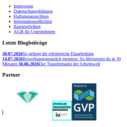
Impressum
Datenschutzerklärung
Haftungsausschluss
Informationspflichten
Barrierefreiheit
AGB für Unternehmen
Letzte Blogbeiträge
30.07.2026
So gelingt die erfolgreiche Einarbeitung
14.07.2026
Bewerbungsgespräch meistern: So überzeugst du in 30
Minuten
30.06.2026
Der Transfermarkt der Arbeitswelt
Partner